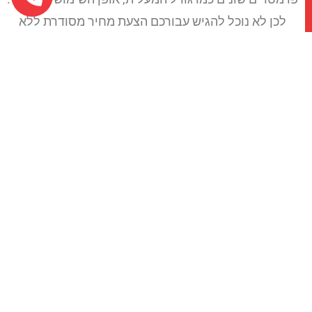
לכן לא נוכל להגיש עבורכם הצעת מחיר מסודרת ללא
הידע ההכרחי הזה. רוצים לדעת? דברו איתנו בפרטי
ונשמח לעזור.
אלו היו בקצרה מספר מצומצם של פרמטרים אשר כדאי
מאוד שתכירו לפני כל החלטה שתיקחו בנושא. לשאלות
נוספות, כמו תמיד נשמח לעמוד לרשותכם ולענות במתן
שירות אדיב, מקצועי ומהיר.
לפרטים נוספים מוזמנים ושאלות נוספות לחצו
כאן
בהצלחה, נעמן מעליות.
כתבה באתר MAKO על אחזקת מעליות שעשויה לעניין
אותכם –
לחץ כאן